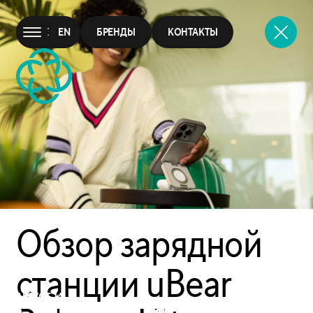
UBEAR
EN
БРЕНДЫ
КОНТАКТЫ
Обзор зарядной
станции uBear
Одна на всех
АВГУСТ, 14